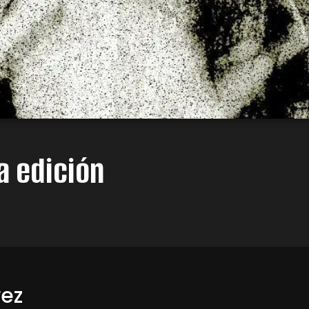
a edición
rez