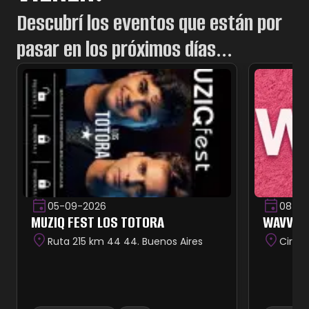
Descubrí los eventos que están por
pasar en los próximos días...
05-09-2026
08-08
MUZIQ FEST LOS TOTORA
WAVVE
Ruta 215 km 44 44. Buenos Aires
Circun