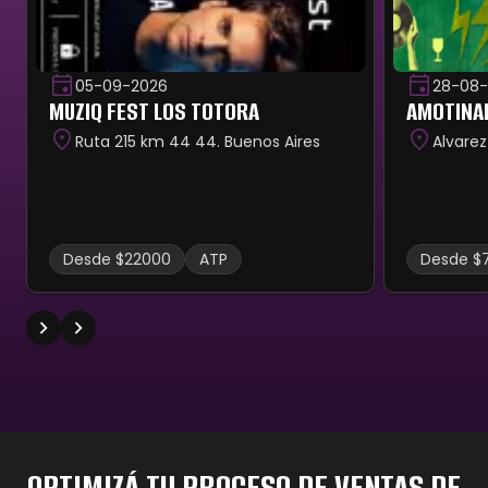
05-09-2026
28-08-
MUZIQ FEST LOS TOTORA
AMOTINAD
Ruta 215 km 44 44. Buenos Aires
Alvarez
Desde $22000
ATP
Desde $
OPTIMIZÁ TU PROCESO DE VENTAS DE