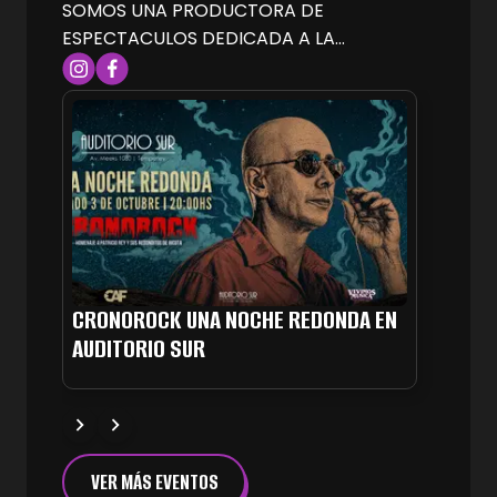
SOMOS UNA PRODUCTORA DE
ESPECTACULOS DEDICADA A LA
PRODUCCION, BOOKING Y MANAGEMENT
DE ARTISTAS NACIONALES E
INTERNACIONALES.
CRONOROCK UNA NOCHE REDONDA EN
SOBRE
AUDITORIO SUR
VALE 
VER MÁS EVENTOS