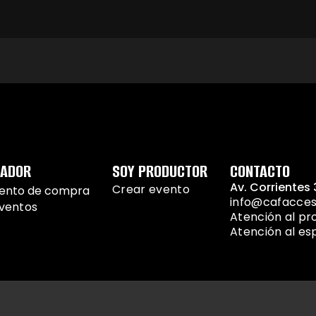
TADOR
SOY PRODUCTOR
CONTACTO
Av. Corrientes 
Crear evento
iento de compra
info@cafacce
eventos
Atención al pr
Atención al e
porte
Términos y Condiciones
Políticas de privacidad