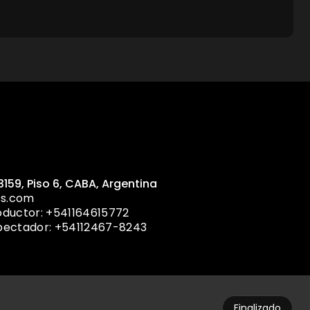
3159, Piso 6, CABA, Argentina
ss.com
oductor: +541164615772
spectador: +54112467-8243
Finalizado