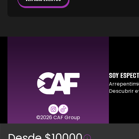
SOY ESPEC
Arrepentim
Descubrir 
©
2026
CAF Group
Desde $10000
Ayuda y so